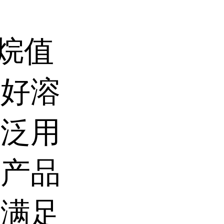
烷值
良好溶
广泛用
本产品
活满足