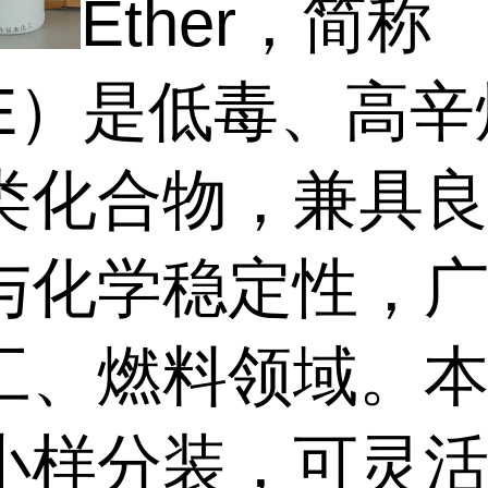
Ether，简称
BE）是低毒、高辛
类化合物，兼具
与化学稳定性，
工、燃料领域。
小样分装，可灵