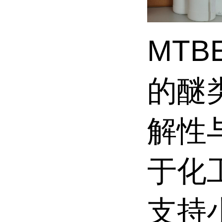
MT
的醚
解性
于化
支持