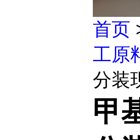
首页
工原
分装
甲