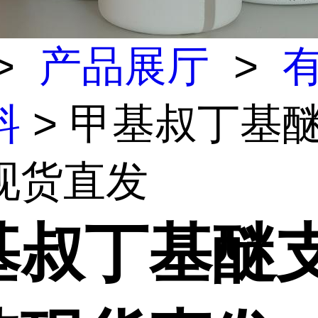
>
产品展厅
>
料
> 甲基叔丁基
现货直发
基叔丁基醚