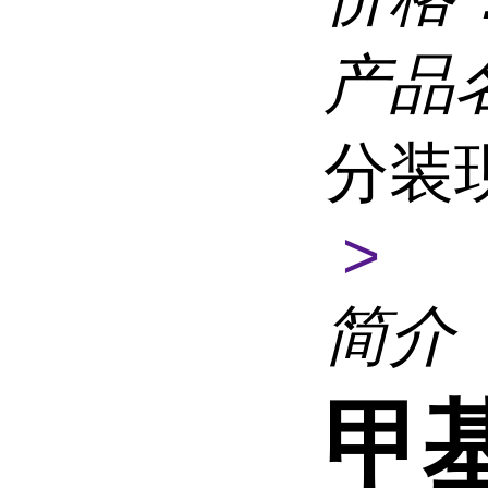
产品
分装
>
简介
甲