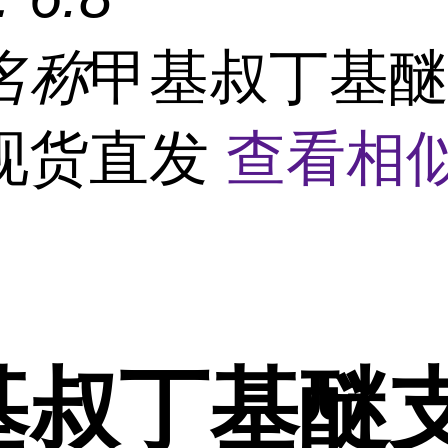
名称
甲基叔丁基
现货直发
查看相
基叔丁基醚