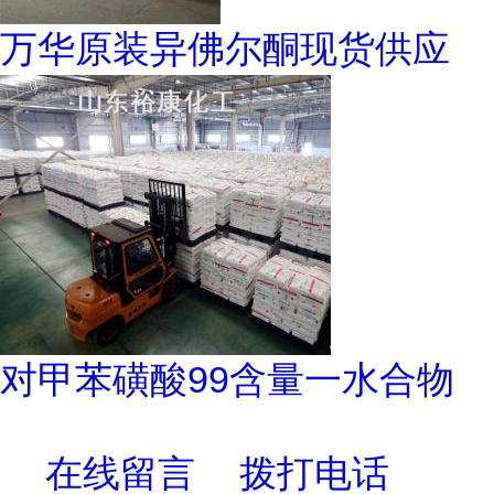
万华原装异佛尔酮现货供应
对甲苯磺酸99含量一水合物
在线留言
拨打电话