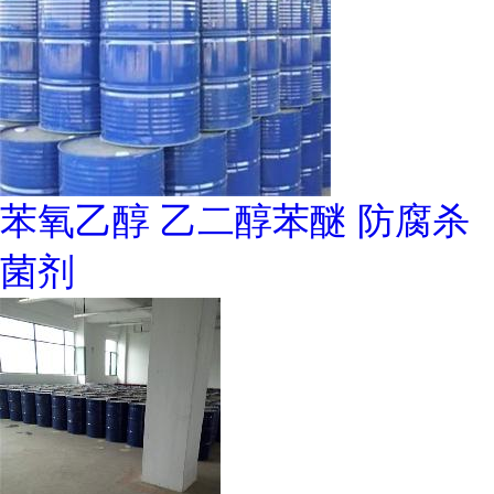
苯氧乙醇 乙二醇苯醚 防腐杀
菌剂