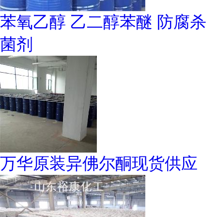
苯氧乙醇 乙二醇苯醚 防腐杀
菌剂
万华原装异佛尔酮现货供应