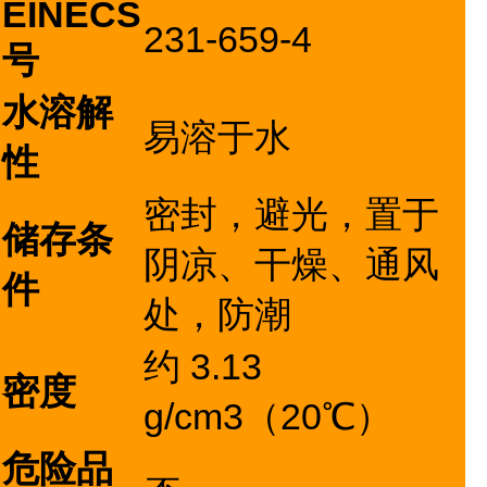
EINECS
231-659-4
号
水溶解
易溶于水
性
密封，避光，置于
储存条
阴凉、干燥、通风
件
处，防潮
约 3.13
密度
g/cm3（20℃）
危险品