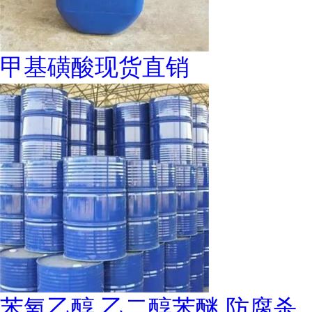
甲基磺酸现货直销
苯氧乙醇 乙二醇苯醚 防腐杀