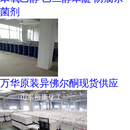
菌剂
万华原装异佛尔酮现货供应