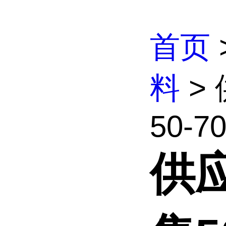
首页
料
>
50-70
供