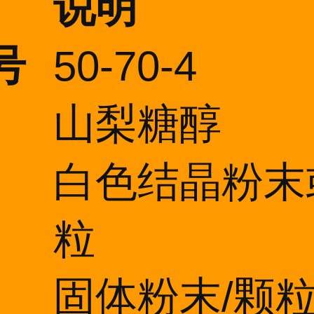
说明
号
50-70-4
山梨糖醇
白色结晶粉末
粒
固体粉末/颗