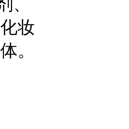
剂、
、化妆
间体。