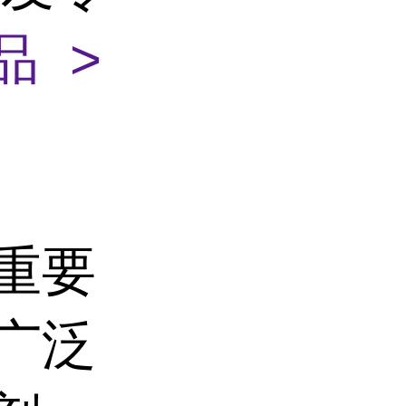
品 >
重要
广泛