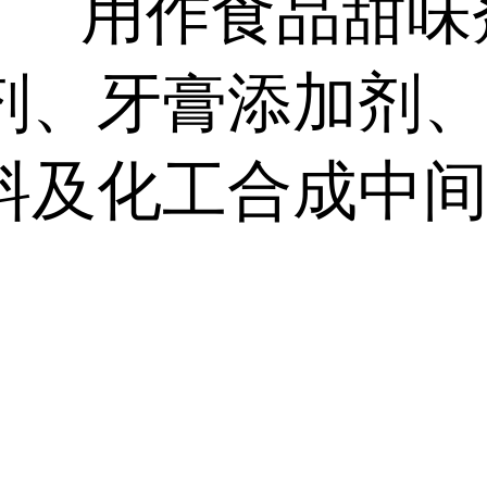
用作食品甜味
剂、牙膏添加剂
料及化工合成中