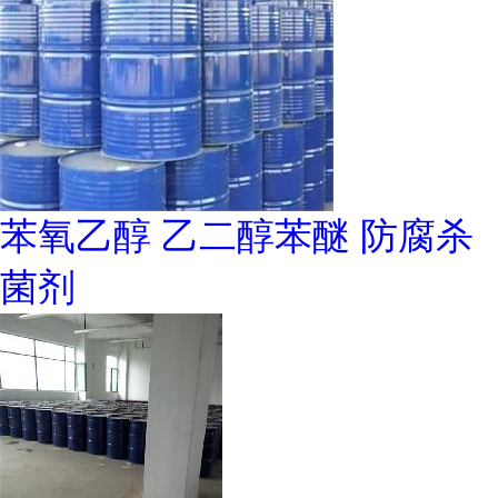
苯氧乙醇 乙二醇苯醚 防腐杀
菌剂