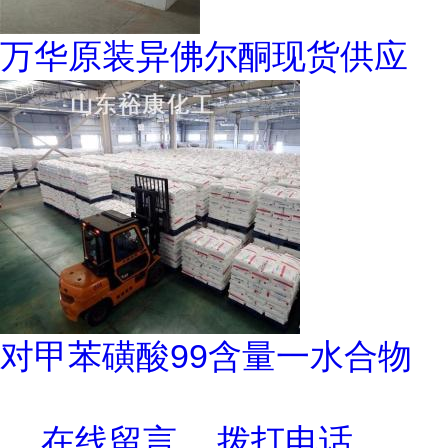
万华原装异佛尔酮现货供应
对甲苯磺酸99含量一水合物
在线留言
拨打电话