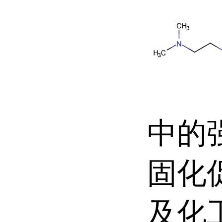
中的
固化
及化