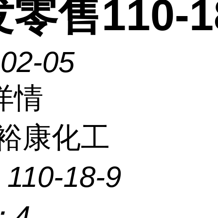
零售110-1
-02-05
详情
裕康化工
：
110-18-9
：
4