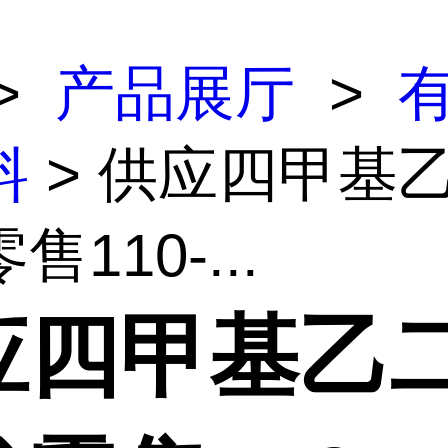
>
产品展厅
>
料
> 供应四甲基
110-...
应四甲基乙