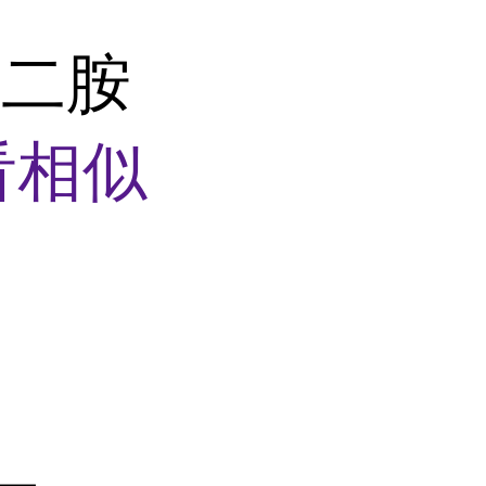
乙二胺
看相似