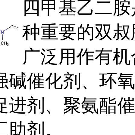
四甲基乙二胺
种重要的双叔
广泛用作有机
强碱催化剂、环
促进剂、聚氨酯
工助剂。