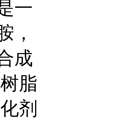
是一
胺，
合成
氧树脂
催化剂