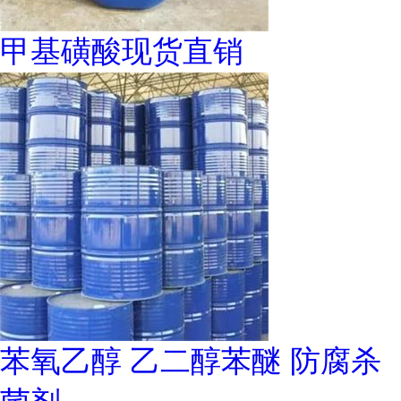
甲基磺酸现货直销
苯氧乙醇 乙二醇苯醚 防腐杀