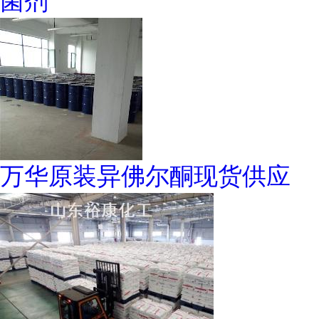
菌剂
万华原装异佛尔酮现货供应