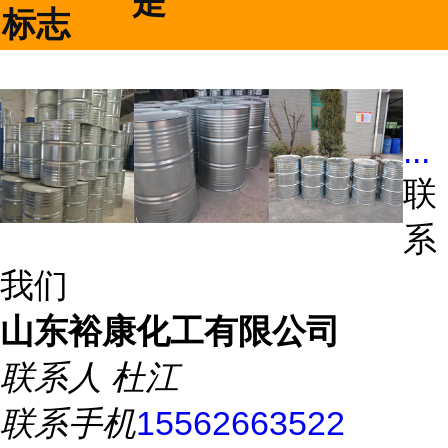
是
标志
...
联
系
我们
山东裕康化工有限公司
联系人
杜江
联系手机
15562663522