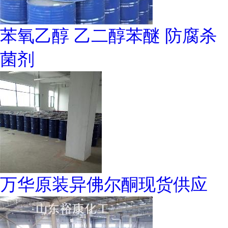
苯氧乙醇 乙二醇苯醚 防腐杀
菌剂
万华原装异佛尔酮现货供应