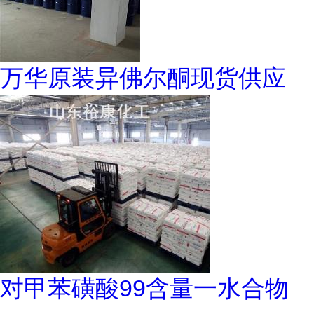
万华原装异佛尔酮现货供应
对甲苯磺酸99含量一水合物