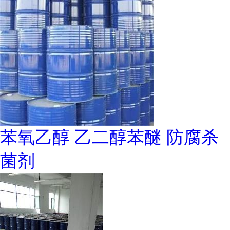
苯氧乙醇 乙二醇苯醚 防腐杀
菌剂