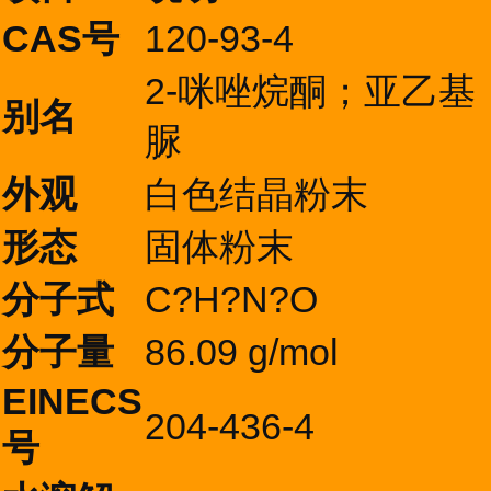
CAS号
120-93-4
2-咪唑烷酮；亚乙基
别名
脲
外观
白色结晶粉末
形态
固体粉末
分子式
C?H?N?O
分子量
86.09 g/mol
EINECS
204-436-4
号