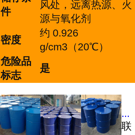
风处，远离热源、火
件
源与氧化剂
约 0.926
密度
g/cm3（20℃）
危险品
是
标志
...
联