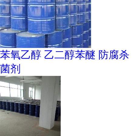
苯氧乙醇 乙二醇苯醚 防腐杀
菌剂