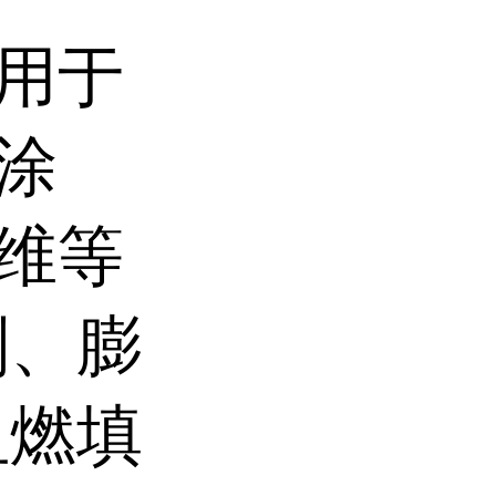
用于
涂
维等
剂、膨
阻燃填