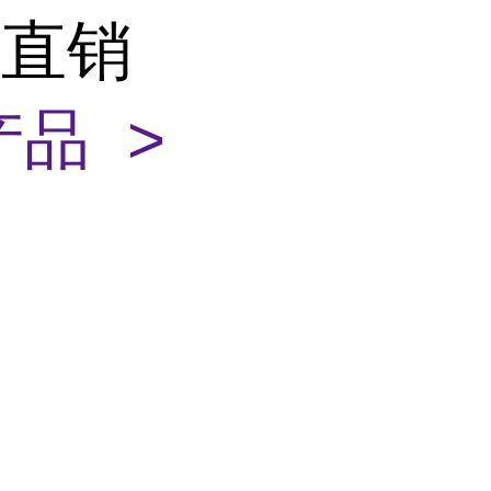
铵直销
品 >