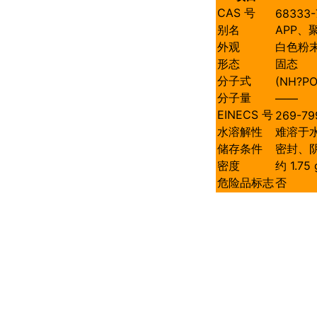
CAS 号
68333-
别名
APP、
外观
白色粉
形态
固态
分子式
(NH?PO
分子量
——
EINECS 号
269-79
水溶解性
难溶于
储存条件
密封、
密度
约 1.75
危险品标志
否