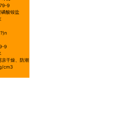
79-9
聚磷酸铵盐
末
?)n
9-9
水
阴凉干燥、防潮
 g/cm3