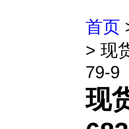
首页
> 现
79-9
现