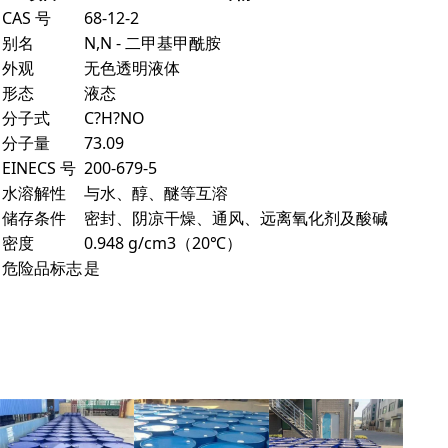
CAS 号
68-12-2
别名
N,N - 二甲基甲酰胺
外观
无色透明液体
形态
液态
分子式
C?H?NO
分子量
73.09
EINECS 号
200-679-5
水溶解性
与水、醇、醚等互溶
储存条件
密封、阴凉干燥、通风、远离氧化剂及酸碱
密度
0.948 g/cm3（20℃）
危险品标志
是