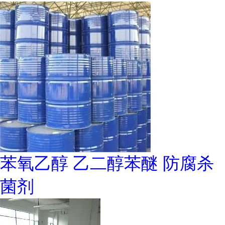
苯氧乙醇 乙二醇苯醚 防腐杀
菌剂