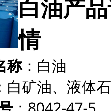
白油产品
情
：白油
名称
：白矿油、液体
：8042-47-5
 号