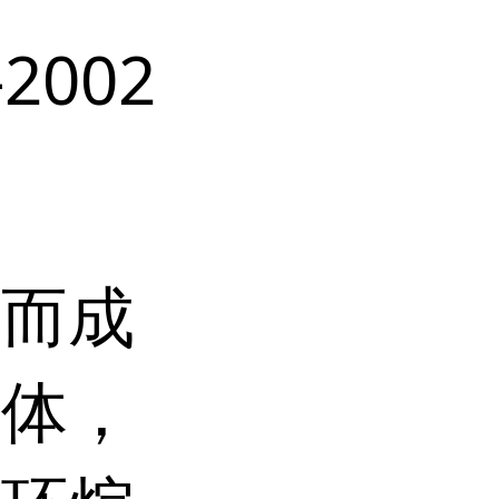
-2002
制而成
液体，