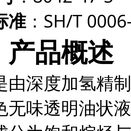
：SH/T 0006
标准
、产品概述
是由深度加氢精
色无味透明油状