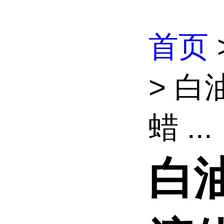
首页
> 白
蜡 ...
白