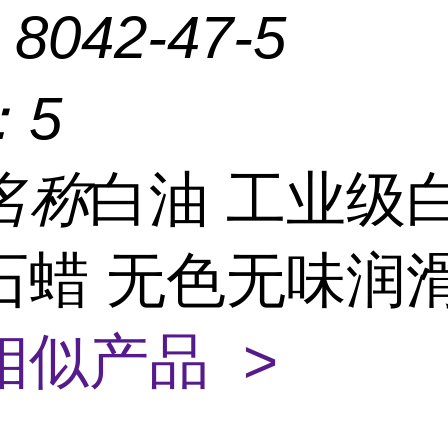
：
8042-47-5
：
5
名称
白油 工业级
石蜡 无色无味润
相似产品 >