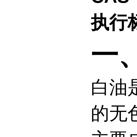
执行
一
白油
的无