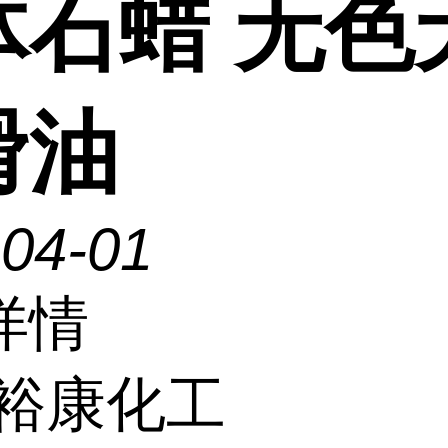
体石蜡 无色
滑油
-04-01
详情
裕康化工