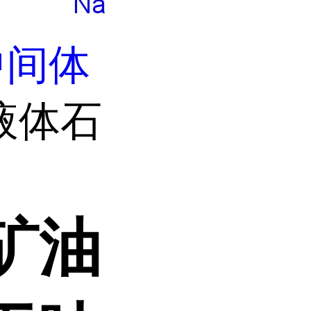
中间体
液体石
矿油