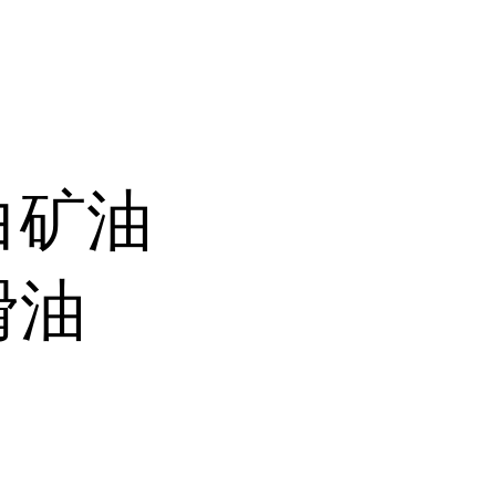
白矿油
滑油