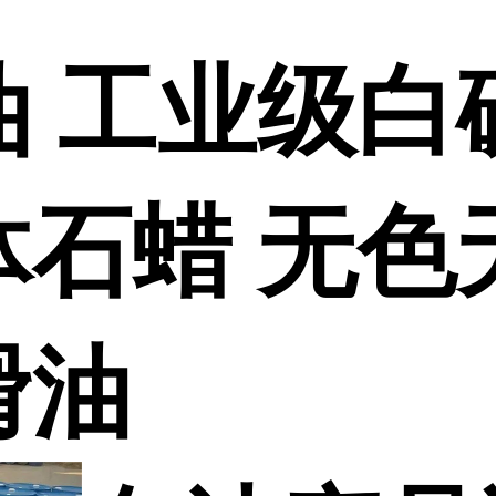
油 工业级白
体石蜡 无色
滑油