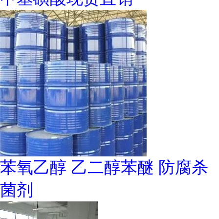
苯氧乙醇 乙二醇苯醚 防腐杀
菌剂