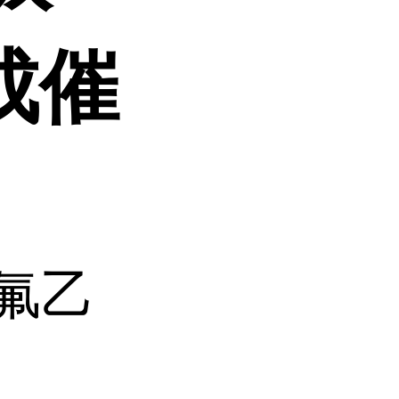
合成催
氟乙