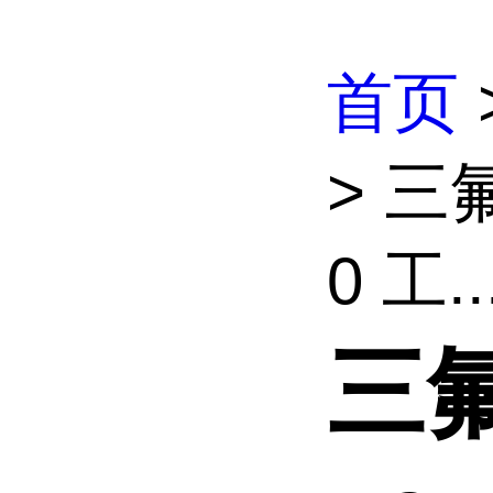
首页
> 三氟
0 工..
三氟