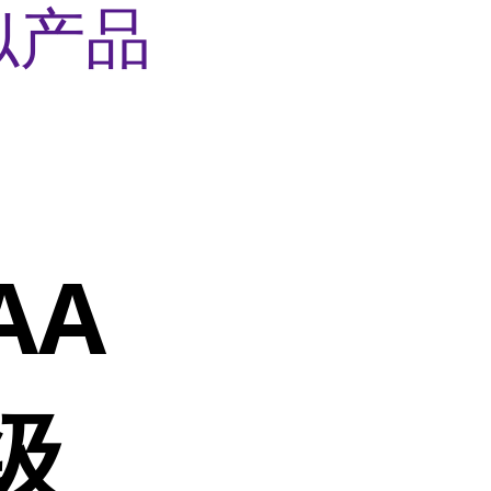
似产品
AA
业级