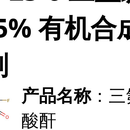
.5% 有机
剂
：三
产品名称
酸酐