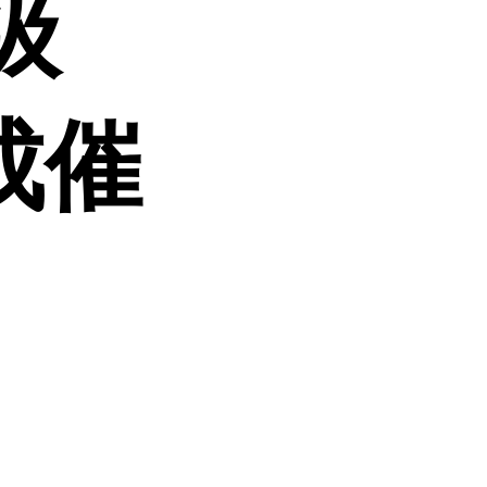
业级
成催