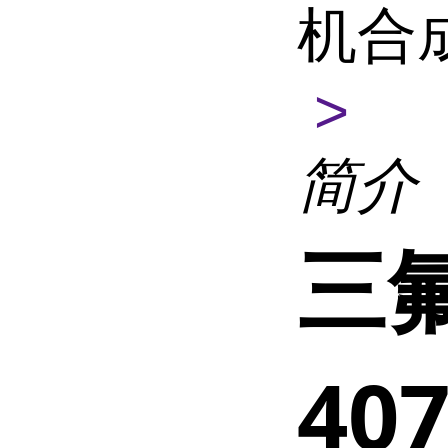
机合
>
简介
三氟
40