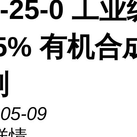
7-25-0 工
.5% 有机合
剂
-05-09
详情