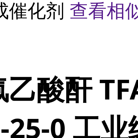
成催化剂
查看相
乙酸酐 TF
7-25-0 工