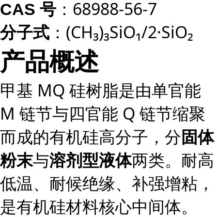
：68988-56-7
CAS 号
：(CH₃)₃SiO₁/2·SiO₂
分子式
产品概述
甲基 MQ 硅树脂是由单官能
M 链节与四官能 Q 链节缩聚
而成的有机硅高分子，分
固体
与
两类。耐高
粉末
溶剂型液体
低温、耐候绝缘、补强增粘，
是有机硅材料核心中间体。