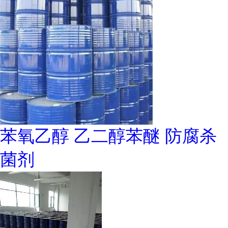
苯氧乙醇 乙二醇苯醚 防腐杀
菌剂