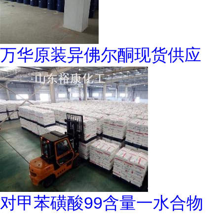
万华原装异佛尔酮现货供应
对甲苯磺酸99含量一水合物