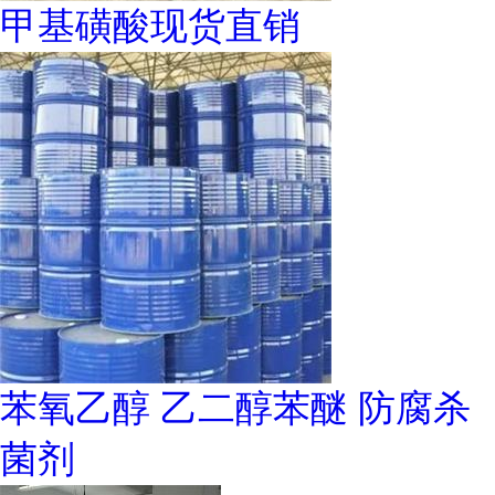
甲基磺酸现货直销
苯氧乙醇 乙二醇苯醚 防腐杀
菌剂