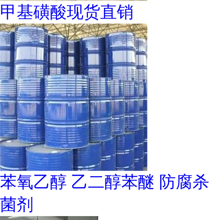
甲基磺酸现货直销
苯氧乙醇 乙二醇苯醚 防腐杀
菌剂